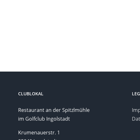
Angemeldet bleiben
Registrieren
Passwort vergessen?
CLUBLOKAL
LEG
Restaurant an der Spitzlmühle
Im
im Golfclub Ingolstadt
Dat
Krumenauerstr. 1